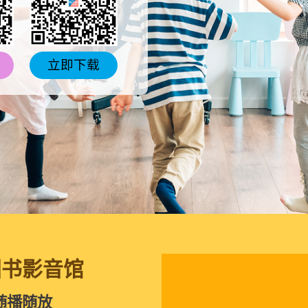
立即下载
图书影音馆
随播随放